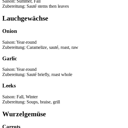
Saison
:
Summer, Fall
Zubereitung
:
Sauté stems then leaves
Lauchgewächse
Onion
Saison
:
Year-round
Zubereitung
:
Caramelize, sauté, roast, raw
Garlic
Saison
:
Year-round
Zubereitung
:
Sauté briefly, roast whole
Leeks
Saison
:
Fall, Winter
Zubereitung
:
Soups, braise, grill
Wurzelgemüse
Carrots