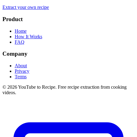
Extract your own recipe
Product
Home
How It Works
FAQ
Company
About
Privacy
Terms
©
2026
YouTube to Recipe.
Free recipe extraction from cooking
videos.