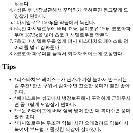
섞는다.
4
섞은 후 냉장보관해서 꾸덕하게 굳혀주면 동그랗게 모
양잡기 편하다.
5
마시멜로우 1500g을 약불에서 녹인다.
6
녹인 마시멜로우에 버터 375g, 탈지분유 150g, 코코아파
우더 187.5g을 넣어 초코 마시멜로우를 만든다.
7
초코 마시멜로우를 얇게 펴서 피스타치오 페이스트 덩
어리를 넣고 감싸준다.
8
코코아 파우더를 묻혀서 화과자 케이스에 포장한다.
Tips
*
피스타치오 페이스트가 단가가 가장 높아서 만드시는
걸 추천! 한번 구워서 갈아주면 꼬소한 풍미가 훨씬 좋아
진다.
*
페이스트는 섞고나서 냉장보관해서 꾸덕하게 굳혀주시
면 동그랗게 모양잡기 편하다.
*
구운 카다이프에 버터 살짝 넣어 한번 더 볶아주면 풍미
훨씬 좋다.
*
마시멜로우는 무조건 약불! 시간 오래걸려도 약불에서
녹여야 부드럽고 쫄깃한 식감이 살아있다.