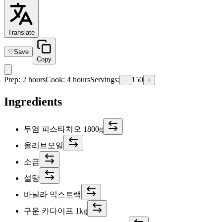
Translate
♡
Save
Copy
Prep
:
2 hours
Cook
:
4 hours
Servings
:
150
−
+
Ingredients
무염 피스타치오 1800g
올리브오일
소금
설탕
바닐라 익스트랙
구운 카다이프 1kg