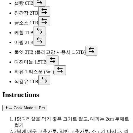
설탕 6TB
진간장 2TB
굴소스 1TB
케첩 1TB
미림 2TB
물엿 3TB (올리고당 사용시 1.5TB)
다진마늘 1.5TB
화유 1 티스푼 (5ml)
식용유 1TB
Instructions
👨‍🍳 Cook Mode
✨ Pro
1
닭다리살을 먹기 좋은 크기로 썰고, 대파는 2cm 두께로
썰기
2
볼에 매운 고춧가루, 일반 고춧가루, 소고기 다시다, 설