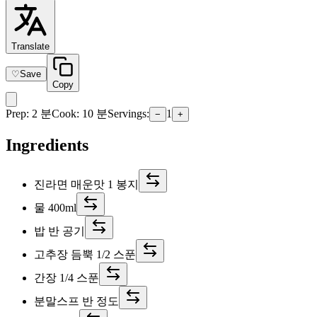
Translate
♡
Save
Copy
Prep
:
2 분
Cook
:
10 분
Servings
:
1
−
+
Ingredients
진라면 매운맛 1 봉지
물 400ml
밥 반 공기
고추장 듬뿍 1/2 스푼
간장 1/4 스푼
분말스프 반 정도