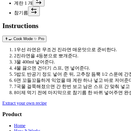
계란 1 개
참기름
Instructions
👨‍🍳 Cook Mode
✨ Pro
1
우선 라면은 무조건 진라면 매운맛으로 준비한다.
2
진라면을 4등분으로 뽀개준다.
3
물 400ml 넣어준다.
4
물 끓으면 건더기 스프, 면 넣어준다.
5
밥도 반공기 정도 넣어 준 뒤, 고추장 듬뿍 1/2 스푼에 간
6
면 꼬들꼬들하게 익었을 때 계란 하나 넣고 바로 저어준다
7
국물 걸쭉해졌으면 간 한번 보고 남은 스프 간 맞춰 넣고
8
이제 먹기 전에 마지막으로 참기름 한 바퀴 넣어주면 완
Extract your own recipe
Product
Home
How It Works