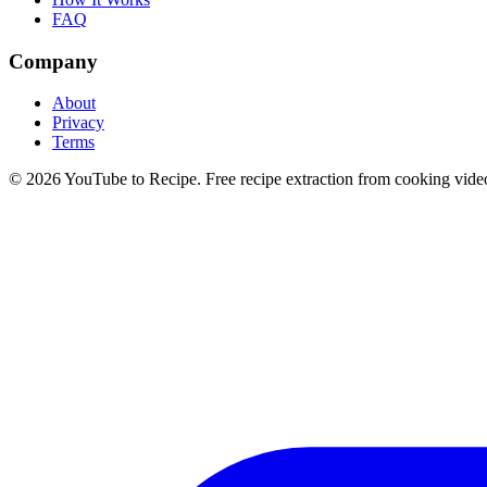
FAQ
Company
About
Privacy
Terms
©
2026
YouTube to Recipe.
Free recipe extraction from cooking vide