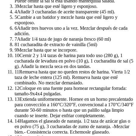
Puede omitir la sal si está usando mantequilla salada.
3
Mezclar hasta que esté ligero y esponjoso.
4
Añadir 3 cucharadas de aceite transparente (45 ml).
5
Cambie a un batidor y mezcle hasta que esté ligero y
esponjoso.
6
Añadir tres huevos uno a la vez. Mezclar después de cada
adición.
7
Añadir 1/4 taza de jugo de naranja fresco (60 ml)
8
1 cucharadita de extracto de vainilla (5ml)
9
Mezclar hasta que se incorpore.
10
Cernir 2 y 1/4 tazas de harina para todo uso (280 g), 1
cucharada de levadura en polvo (10 g), 1 cucharadita de sal (5
g). Añadir la mezcla seca en dos tandas.
11
Remueva hasta que no queden restos de harina. Vierta 1/2
taza de leche entera (125 ml). Remueva hasta que esté
combinado. No mezclar demasiado.
12
Coloque en una fuente para hornear rectangular forrada:
tamaño-9x4x4 pulgadas.
13
Extienda uniformemente. Hornee en un horno precalentado
para convección a 160°C/320°F, convencional a 170°C/340°F
durante 50-60 minutos o hasta que un palillo salga limpio
cuando se inserte. Dejar enfriar completamente.
14
Hagamos el glaseado de naranja. 1/2 taza de azúcar glas o
en polvo (75 g), 3 cucharadas de zumo de naranja. -Mezclar
bien.- Consistencia correcta. Echemosle glaseado.