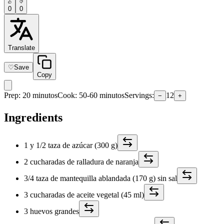
0
0
Translate
♡
Save
Copy
Prep
:
20 minutos
Cook
:
50-60 minutos
Servings
:
12
−
+
Ingredients
1 y 1/2 taza de azúcar (300 g)
2 cucharadas de ralladura de naranja
3/4 taza de mantequilla ablandada (170 g) sin sal
3 cucharadas de aceite vegetal (45 ml)
3 huevos grandes