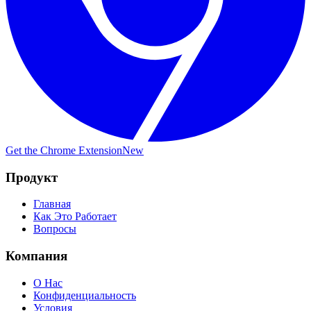
Get the Chrome Extension
New
Продукт
Главная
Как Это Работает
Вопросы
Компания
О Нас
Конфиденциальность
Условия