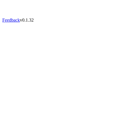
Feedback
v
0.1.32