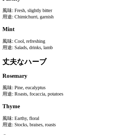
風味
:
Fresh, slightly bitter
用途
:
Chimichurri, garnish
Mint
風味
:
Cool, refreshing
用途
:
Salads, drinks, lamb
丈夫なハーブ
Rosemary
風味
:
Pine, eucalyptus
用途
:
Roasts, focaccia, potatoes
Thyme
風味
:
Earthy, floral
用途
:
Stocks, braises, roasts