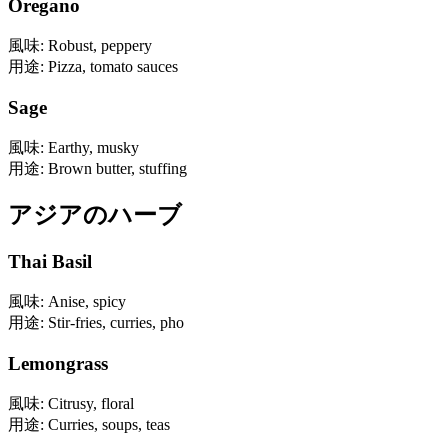
Oregano
風味
:
Robust, peppery
用途
:
Pizza, tomato sauces
Sage
風味
:
Earthy, musky
用途
:
Brown butter, stuffing
アジアのハーブ
Thai Basil
風味
:
Anise, spicy
用途
:
Stir-fries, curries, pho
Lemongrass
風味
:
Citrusy, floral
用途
:
Curries, soups, teas