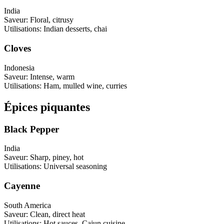
India
Saveur
:
Floral, citrusy
Utilisations
:
Indian desserts, chai
Cloves
Indonesia
Saveur
:
Intense, warm
Utilisations
:
Ham, mulled wine, curries
Épices piquantes
Black Pepper
India
Saveur
:
Sharp, piney, hot
Utilisations
:
Universal seasoning
Cayenne
South America
Saveur
:
Clean, direct heat
Utilisations
:
Hot sauces, Cajun cuisine